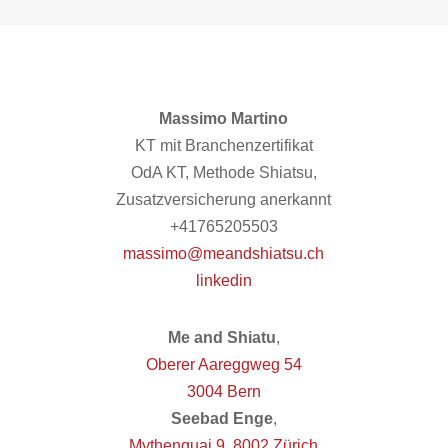
Massimo Martino
KT mit Branchenzertifikat
OdA KT, Methode Shiatsu,
Zusatzversicherung anerkannt
+41765205503
massimo@meandshiatsu.ch
linkedin
Me and Shiatu
,
Oberer Aareggweg 54
3004 Bern
Seebad Enge
,
Mythenquai 9, 8002 Zürich