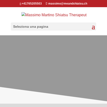
+41765205503
massimo@meandshiatsu.ch
Seleziona una pagina
RE COVID XIX
E
LA QUARANTENA