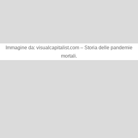
Immagine da: visualcapitalist.com – Storia delle pandemie
mortali.
5
https://it.wikipedia.org/wiki/Categoria:Liste_di_s
ovrani
6
https://it.wikipedia.org/wiki/Ramadan