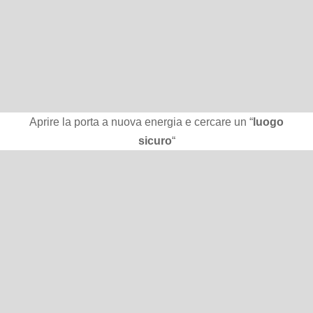
Aprire la porta a nuova energia e cercare un “
luogo
sicuro
“
Re o una Regina
5