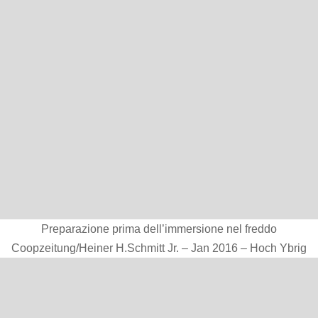
Preparazione prima dell’immersione nel freddo
Coopzeitung/Heiner H.Schmitt Jr. – Jan 2016 – Hoch Ybrig
Tutto questo comporta una preparazione,
attenzione durante l’esperienza e incorporare