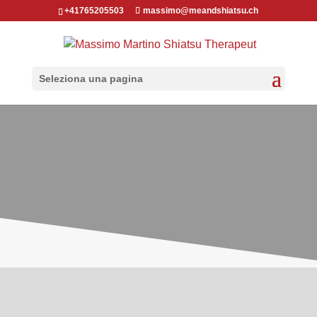
+41765205503
massimo@meandshiatsu.ch
Seleziona una pagina
Durante la trasmissione del 7 febbraio negli
studi della RSI
(1)
abbiamo parlato di come il