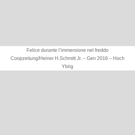
Felice durante l’immersione nel freddo
Coopzeitung/Heiner H.Schmitt Jr. – Gen 2016 – Hoch
Ybrig
Un aspetto molto importante del corpo è che
ha bisogno di essere “messo alla prova” senza
dare niente per scontato e senza mancargli di
rispetto. Ora non mi faccio più fermare dai
pensieri, ma cerco di andarci attraverso e di
sentire i miei bisogni.